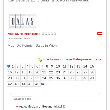
KSP Steuerberatung GmbH & Co KG in Pfarrwerfen.
Mag. Dr. Heinrich Balas
https://www.wt-balas.at
Mag. Dr. Heinrich Balas in Wien.
Ihre Firma in diese Kategorie eintragen
1
2
3
4
5
6
7
8
9
10
11
12
13
14
15
16
17
18
19
20
21
22
23
24
25
26
27
28
29
30
31
32
33
34
35
36
37
38
39
40
41
42
43
44
45
46
Branchenindex
Ärzte, Medizin u. Gesundheit
(113)