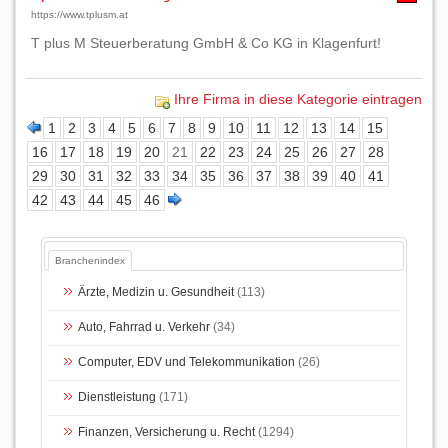
https://www.tplusm.at
T plus M Steuerberatung GmbH & Co KG in Klagenfurt!
Ihre Firma in diese Kategorie eintragen
1
2
3
4
5
6
7
8
9
10
11
12
13
14
15
16
17
18
19
20
21
22
23
24
25
26
27
28
29
30
31
32
33
34
35
36
37
38
39
40
41
42
43
44
45
46
Branchenindex
Ärzte, Medizin u. Gesundheit
(113)
Auto, Fahrrad u. Verkehr
(34)
Computer, EDV und Telekommunikation
(26)
Dienstleistung
(171)
Finanzen, Versicherung u. Recht
(1294)