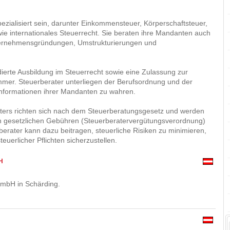
zialisiert sein, darunter Einkommensteuer, Körperschaftsteuer,
e internationales Steuerrecht. Sie beraten ihre Mandanten auch
nternehmensgründungen, Umstrukturierungen und
ndierte Ausbildung im Steuerrecht sowie eine Zulassung zur
mmer. Steuerberater unterliegen der Berufsordnung und der
 Informationen ihrer Mandanten zu wahren.
raters richten sich nach dem Steuerberatungsgesetz und werden
n gesetzlichen Gebühren (Steuerberatervergütungsverordnung)
rater kann dazu beitragen, steuerliche Risiken zu minimieren,
euerlicher Pflichten sicherzustellen.
H
mbH in Schärding.