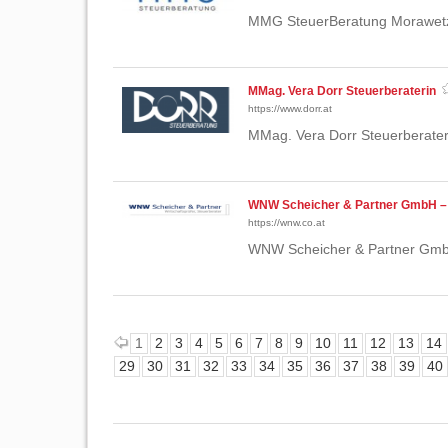
MMG SteuerBeratung Morawetz
MMag. Vera Dorr Steuerberaterin
https://www.dorr.at
MMag. Vera Dorr Steuerberater
WNW Scheicher & Partner GmbH – W
https://wnw.co.at
WNW Scheicher & Partner GmbH 
1
2
3
4
5
6
7
8
9
10
11
12
13
14
29
30
31
32
33
34
35
36
37
38
39
40