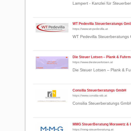
Lampert - Kanzlei für Steuerb
WT Pedevilla Steuerberatungs Gm
https://www.wt-pedevilla.at
WT Pedevilla Steuerberatungs
Die Steuer Lotsen – Plank & Fuhr
https://www.diesteuerlotsen.at
Die Steuer Lotsen – Plank & F
Consilia Steuerberatungs GmbH
https://www.consilia-stb.at
Consilia Steuerberatungs GmbH
MMG SteuerBeratung Morawetz & 
https://mmg-steuerberatung.at