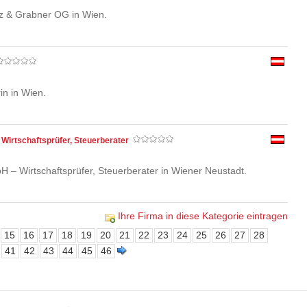
 & Grabner OG in Wien.
in in Wien.
irtschaftsprüfer, Steuerberater
– Wirtschaftsprüfer, Steuerberater in Wiener Neustadt.
Ihre Firma in diese Kategorie eintragen
15
16
17
18
19
20
21
22
23
24
25
26
27
28
41
42
43
44
45
46