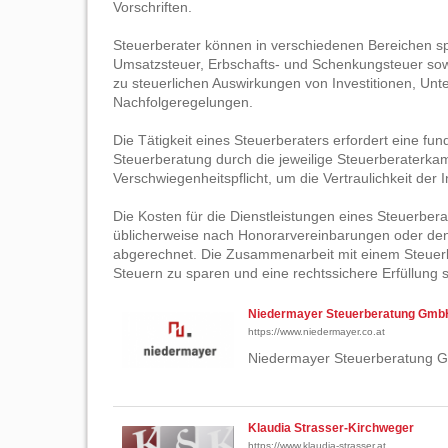
Vorschriften.
Steuerberater können in verschiedenen Bereichen spe
Umsatzsteuer, Erbschafts- und Schenkungsteuer sowi
zu steuerlichen Auswirkungen von Investitionen, U
Nachfolgeregelungen.
Die Tätigkeit eines Steuerberaters erfordert eine fu
Steuerberatung durch die jeweilige Steuerberaterka
Verschwiegenheitspflicht, um die Vertraulichkeit der
Die Kosten für die Dienstleistungen eines Steuerbe
üblicherweise nach Honorarvereinbarungen oder de
abgerechnet. Die Zusammenarbeit mit einem Steuerbe
Steuern zu sparen und eine rechtssichere Erfüllung st
Niedermayer Steuerberatung Gmb
https://www.niedermayer.co.at
Niedermayer Steuerberatung G
Klaudia Strasser-Kirchweger
https://www.klaudia-strasser.at