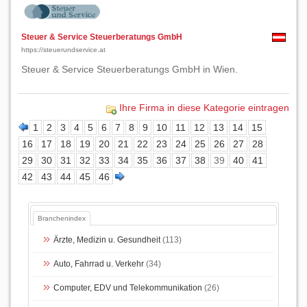
Steuer & Service Steuerberatungs GmbH
https://steuerundservice.at
Steuer & Service Steuerberatungs GmbH in Wien.
Ihre Firma in diese Kategorie eintragen
1
2
3
4
5
6
7
8
9
10
11
12
13
14
15
16
17
18
19
20
21
22
23
24
25
26
27
28
29
30
31
32
33
34
35
36
37
38
39
40
41
42
43
44
45
46
Branchenindex
Ärzte, Medizin u. Gesundheit
(113)
Auto, Fahrrad u. Verkehr
(34)
Computer, EDV und Telekommunikation
(26)