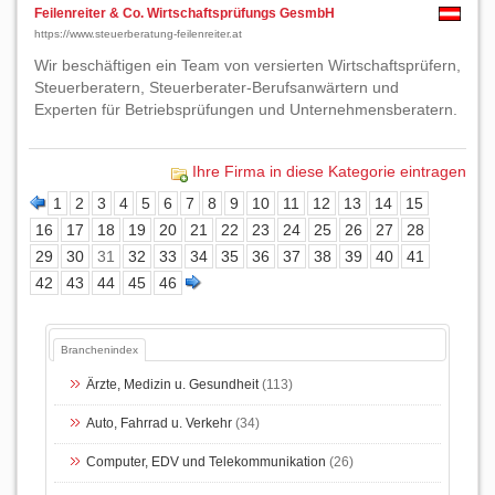
Feilenreiter & Co. Wirtschaftsprüfungs GesmbH
https://www.steuerberatung-feilenreiter.at
Wir beschäftigen ein Team von versierten Wirtschaftsprüfern,
Steuerberatern, Steuerberater-Berufsanwärtern und
Experten für Betriebsprüfungen und Unternehmensberatern.
Ihre Firma in diese Kategorie eintragen
1
2
3
4
5
6
7
8
9
10
11
12
13
14
15
16
17
18
19
20
21
22
23
24
25
26
27
28
29
30
31
32
33
34
35
36
37
38
39
40
41
42
43
44
45
46
Branchenindex
Ärzte, Medizin u. Gesundheit
(113)
Auto, Fahrrad u. Verkehr
(34)
Computer, EDV und Telekommunikation
(26)