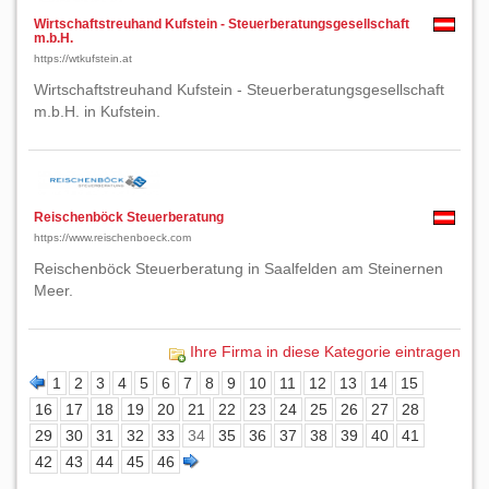
Wirtschaftstreuhand Kufstein - Steuerberatungsgesellschaft
m.b.H.
https://wtkufstein.at
Wirtschaftstreuhand Kufstein - Steuerberatungsgesellschaft
m.b.H. in Kufstein.
Reischenböck Steuerberatung
https://www.reischenboeck.com
Reischenböck Steuerberatung in Saalfelden am Steinernen
Meer.
Ihre Firma in diese Kategorie eintragen
1
2
3
4
5
6
7
8
9
10
11
12
13
14
15
16
17
18
19
20
21
22
23
24
25
26
27
28
29
30
31
32
33
34
35
36
37
38
39
40
41
42
43
44
45
46