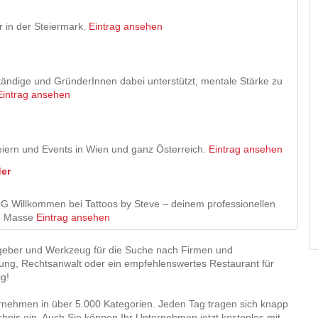
r in der Steiermark.
Eintrag ansehen
tändige und GründerInnen dabei unterstützt, mentale Stärke zu
Eintrag ansehen
feiern und Events in Wien und ganz Österreich.
Eintrag ansehen
der
llkommen bei Tattoos by Steve – deinem professionellen
ine Masse
Eintrag ansehen
atgeber und Werkzeug für die Suche nach Firmen und
tung, Rechtsanwalt oder ein empfehlenswertes Restaurant für
g!
nehmen in über 5.000 Kategorien. Jeden Tag tragen sich knapp
hnis ein. Auch Sie können Ihr Unternehmen jetzt kostenlos mit