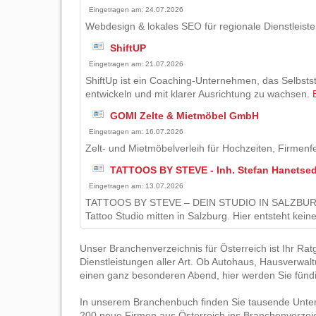
Eingetragen am: 24.07.2026
Webdesign & lokales SEO für regionale Dienstleiste
ShiftUP
Eingetragen am: 21.07.2026
ShiftUp ist ein Coaching-Unternehmen, das Selbsts
entwickeln und mit klarer Ausrichtung zu wachsen.
GOMI Zelte & Mietmöbel GmbH
Eingetragen am: 16.07.2026
Zelt- und Mietmöbelverleih für Hochzeiten, Firmen
TATTOOS BY STEVE - Inh. Stefan Hanetse
Eingetragen am: 13.07.2026
TATTOOS BY STEVE – DEIN STUDIO IN SALZBURG Wi
Tattoo Studio mitten in Salzburg. Hier entsteht ke
Unser Branchenverzeichnis für Österreich ist Ihr R
Dienstleistungen aller Art. Ob Autohaus, Hausverwal
einen ganz besonderen Abend, hier werden Sie fündi
In unserem Branchenbuch finden Sie tausende Unter
200 neue Firmen aus Österreich ins Branchenverzeic