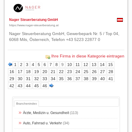
Nager Steuerberatung GmbH
https://www.nager-steuerberatung.at
Nager Steuerberatung GmbH, Gewerbepark Nr. 5 / Top 04,
6068 Mils, Österreich, Telefon +43 5223 22877 0
Ihre Firma in diese Kategorie eintragen
1
2
3
4
5
6
7
8
9
10
11
12
13
14
15
16
17
18
19
20
21
22
23
24
25
26
27
28
29
30
31
32
33
34
35
36
37
38
39
40
41
42
43
44
45
46
Branchenindex
Ärzte, Medizin u. Gesundheit
(113)
Auto, Fahrrad u. Verkehr
(34)