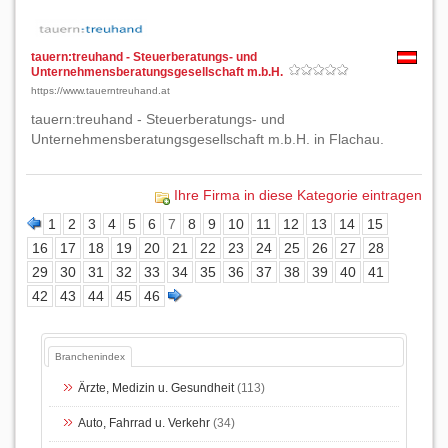
tauern:treuhand - Steuerberatungs- und
Unternehmensberatungsgesellschaft m.b.H.
https://www.tauerntreuhand.at
tauern:treuhand - Steuerberatungs- und
Unternehmensberatungsgesellschaft m.b.H. in Flachau.
Ihre Firma in diese Kategorie eintragen
1
2
3
4
5
6
7
8
9
10
11
12
13
14
15
16
17
18
19
20
21
22
23
24
25
26
27
28
29
30
31
32
33
34
35
36
37
38
39
40
41
42
43
44
45
46
Branchenindex
Ärzte, Medizin u. Gesundheit
(113)
Auto, Fahrrad u. Verkehr
(34)