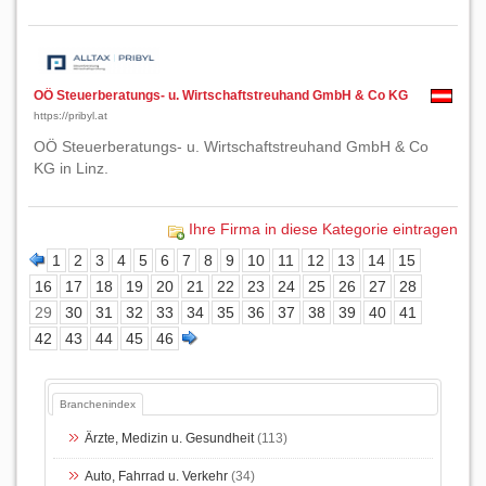
OÖ Steuerberatungs- u. Wirtschaftstreuhand GmbH & Co KG
https://pribyl.at
OÖ Steuerberatungs- u. Wirtschaftstreuhand GmbH & Co
KG in Linz.
Ihre Firma in diese Kategorie eintragen
1
2
3
4
5
6
7
8
9
10
11
12
13
14
15
16
17
18
19
20
21
22
23
24
25
26
27
28
29
30
31
32
33
34
35
36
37
38
39
40
41
42
43
44
45
46
Branchenindex
Ärzte, Medizin u. Gesundheit
(113)
Auto, Fahrrad u. Verkehr
(34)