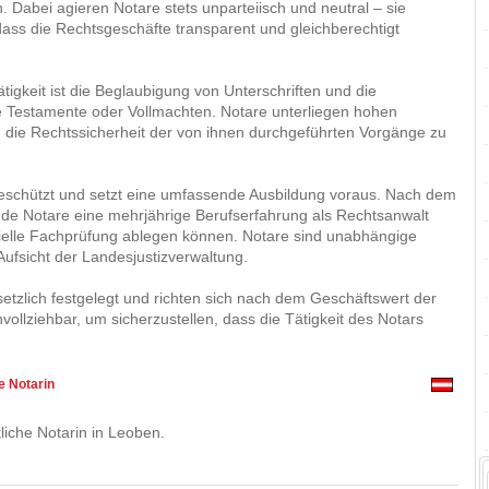
 Dabei agieren Notare stets unparteiisch und neutral – sie
dass die Rechtsgeschäfte transparent und gleichberechtigt
ätigkeit ist die Beglaubigung von Unterschriften und die
e Testamente oder Vollmachten. Notare unterliegen hohen
m die Rechtssicherheit der von ihnen durchgeführten Vorgänge zu
geschützt und setzt eine umfassende Ausbildung voraus. Nach dem
e Notare eine mehrjährige Berufserfahrung als Rechtsanwalt
arielle Fachprüfung ablegen können. Notare sind unabhängige
Aufsicht der Landesjustizverwaltung.
setzlich festgelegt und richten sich nach dem Geschäftswert der
vollziehbar, um sicherzustellen, dass die Tätigkeit des Notars
e Notarin
liche Notarin in Leoben.