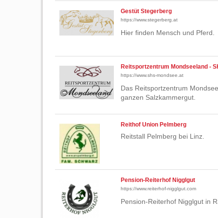
Gestüt Stegerberg
https://www.stegerberg.at
Hier finden Mensch und Pferd.
Reitsportzentrum Mondseeland - 
https://www.shs-mondsee.at
Das Reitsportzentrum Mondsee i
ganzen Salzkammergut.
Reithof Union Pelmberg
Reitstall Pelmberg bei Linz.
Pension-Reiterhof Nigglgut
https://www.reiterhof-nigglgut.com
Pension-Reiterhof Nigglgut in R