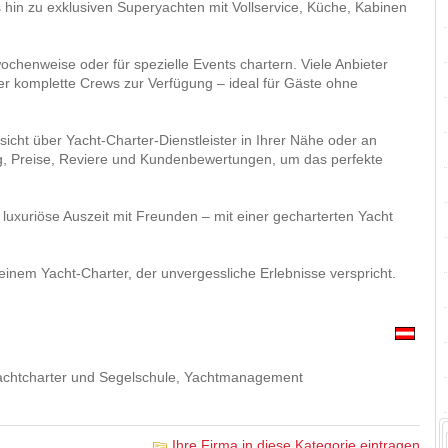
s hin zu exklusiven Superyachten mit Vollservice, Küche, Kabinen
chenweise oder für spezielle Events chartern. Viele Anbieter
er komplette Crews zur Verfügung – ideal für Gäste ohne
icht über Yacht-Charter-Dienstleister in Ihrer Nähe oder an
ung, Preise, Reviere und Kundenbewertungen, um das perfekte
 luxuriöse Auszeit mit Freunden – mit einer gecharterten Yacht
einem Yacht-Charter, der unvergessliche Erlebnisse verspricht.
Yachtcharter und Segelschule, Yachtmanagement
Ihre Firma in diese Kategorie eintragen