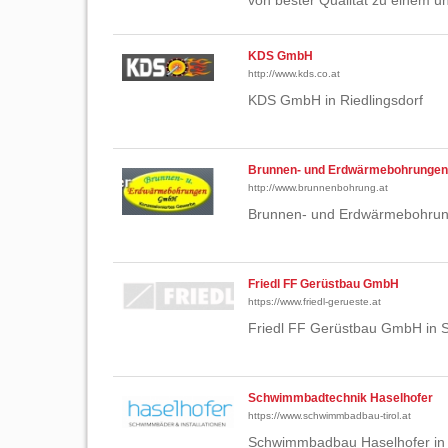
von bester Qualität zu einem u
KDS GmbH
http://www.kds.co.at
KDS GmbH in Riedlingsdorf
Brunnen- und Erdwärmebohrunge
http://www.brunnenbohrung.at
Brunnen- und Erdwärmebohrun
Friedl FF Gerüstbau GmbH
https://www.friedl-gerueste.at
Friedl FF Gerüstbau GmbH in S
Schwimmbadtechnik Haselhofer
https://www.schwimmbadbau-tirol.at
Schwimmbadbau Haselhofer in Tir