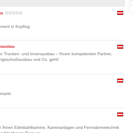
nt
ent in Kopfing.
enausbau
r Trocken- und Innenausbau – Ihrem kompetenten Partner,
hgeschoßausbau und Co. geht!
markt.
n wir Ihnen Edelstahlkamine, Kaminanlagen und Fernwärmetechnik