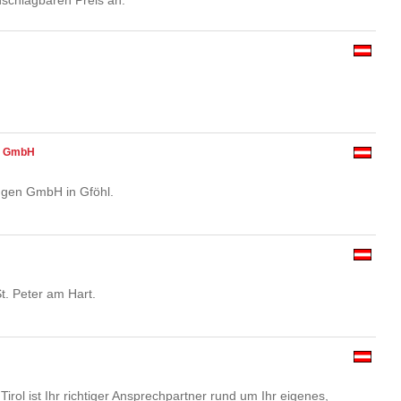
nschlagbaren Preis an.
n GmbH
gen GmbH in Gföhl.
t. Peter am Hart.
ol ist Ihr richtiger Ansprechpartner rund um Ihr eigenes,