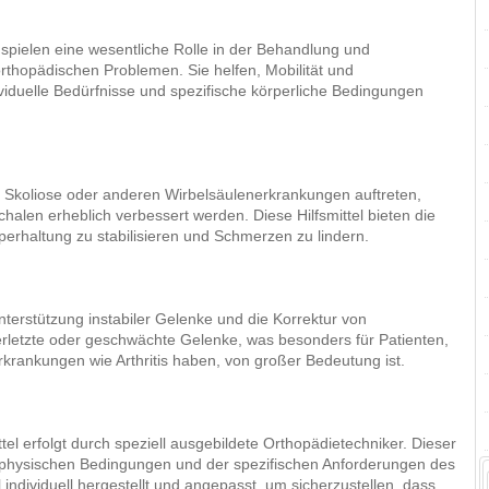
 spielen eine wesentliche Rolle in der Behandlung und
rthopädischen Problemen. Sie helfen, Mobilität und
ividuelle Bedürfnisse und spezifische körperliche Bedingungen
 Skoliose oder anderen Wirbelsäulenerkrankungen auftreten,
alen erheblich verbessert werden. Diese Hilfsmittel bieten die
erhaltung zu stabilisieren und Schmerzen zu lindern.
terstützung instabiler Gelenke und die Korrektur von
 verletzte oder geschwächte Gelenke, was besonders für Patienten,
rkrankungen wie Arthritis haben, von großer Bedeutung ist.
el erfolgt durch speziell ausgebildete Orthopädietechniker. Dieser
 physischen Bedingungen und der spezifischen Anforderungen des
 individuell hergestellt und angepasst, um sicherzustellen, dass