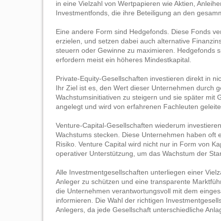
in eine Vielzahl von Wertpapieren wie Aktien, Anleih
Investmentfonds, die ihre Beteiligung an den gesam
Eine andere Form sind Hedgefonds. Diese Fonds verf
erzielen, und setzen dabei auch alternative Finanzi
steuern oder Gewinne zu maximieren. Hedgefonds sind
erfordern meist ein höheres Mindestkapital.
Private-Equity-Gesellschaften investieren direkt in 
Ihr Ziel ist es, den Wert dieser Unternehmen durch
Wachstumsinitiativen zu steigern und sie später mit Ge
angelegt und wird von erfahrenen Fachleuten geleite
Venture-Capital-Gesellschaften wiederum investieren
Wachstums stecken. Diese Unternehmen haben oft ei
Risiko. Venture Capital wird nicht nur in Form von Ka
operativer Unterstützung, um das Wachstum der Star
Alle Investmentgesellschaften unterliegen einer Vielz
Anleger zu schützen und eine transparente Marktführ
die Unternehmen verantwortungsvoll mit dem eing
informieren. Die Wahl der richtigen Investmentgesell
Anlegers, da jede Gesellschaft unterschiedliche Anlag