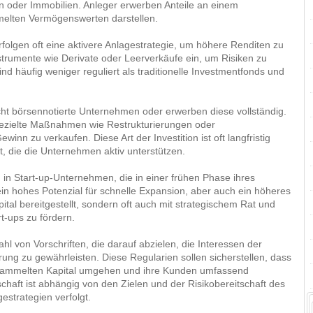
en oder Immobilien. Anleger erwerben Anteile an einem
melten Vermögenswerten darstellen.
olgen oft eine aktivere Anlagestrategie, um höhere Renditen zu
nstrumente wie Derivate oder Leerverkäufe ein, um Risiken zu
 häufig weniger reguliert als traditionelle Investmentfonds und
nicht börsennotierte Unternehmen oder erwerben diese vollständig.
 gezielte Maßnahmen wie Restrukturierungen oder
winn zu verkaufen. Diese Art der Investition ist oft langfristig
t, die die Unternehmen aktiv unterstützen.
 in Start-up-Unternehmen, die in einer frühen Phase ihres
n hohes Potenzial für schnelle Expansion, aber auch ein höheres
pital bereitgestellt, sondern oft auch mit strategischem Rat und
t-ups zu fördern.
ahl von Vorschriften, die darauf abzielen, die Interessen der
ung zu gewährleisten. Diese Regularien sollen sicherstellen, dass
esammelten Kapital umgehen und ihre Kunden umfassend
schaft ist abhängig von den Zielen und der Risikobereitschaft des
estrategien verfolgt.