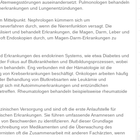
d Atemwegsstörungen auseinandersetzt. Pulmonologen behandeln
generkrankungen und Lungenentzündungen.
 im Mittelpunkt. Nephrologen kümmern sich um
severfahren durch, wenn die Nierenfunktion versagt. Die
ialisiert und behandelt Erkrankungen, die Magen, Darm, Leber und
ei oft Endoskopien durch, um Magen-Darm-Erkrankungen zu
nd Erkrankungen des endokrinen Systems, wie etwa Diabetes und
 der Fokus auf Blutkrankheiten und Blutbildungsprozessen, wobei
behandeln. Eng verbunden mit der Hämatologie ist die
g von Krebserkrankungen beschäftigt. Onkologen arbeiten häufig
er Behandlung von Blutkrebsarten wie Leukämie und
t sich mit Autoimmunerkrankungen und entzündlichen
etreffen. Rheumatologen behandeln beispielsweise rheumatoide
zinischen Versorgung und sind oft die erste Anlaufstelle für
nischen Erkrankungen. Sie führen umfassende Anamnesen und
von Beschwerden zu identifizieren. Auf dieser Grundlage
erschreibung von Medikamenten und die Überwachung des
ternisten oft die Zusammenarbeit mit anderen Fachärzten, wenn