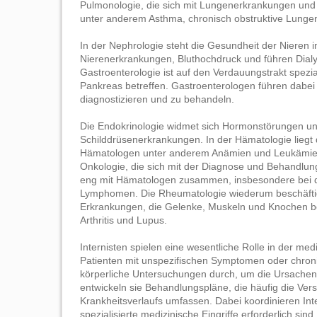
Pulmonologie, die sich mit Lungenerkrankungen un
unter anderem Asthma, chronisch obstruktive Lun
In der Nephrologie steht die Gesundheit der Nieren
Nierenerkrankungen, Bluthochdruck und führen Dialy
Gastroenterologie ist auf den Verdauungstrakt spez
Pankreas betreffen. Gastroenterologen führen dab
diagnostizieren und zu behandeln.
Die Endokrinologie widmet sich Hormonstörungen u
Schilddrüsenerkrankungen. In der Hämatologie liegt
Hämatologen unter anderem Anämien und Leukämien 
Onkologie, die sich mit der Diagnose und Behandlun
eng mit Hämatologen zusammen, insbesondere bei d
Lymphomen. Die Rheumatologie wiederum beschäftig
Erkrankungen, die Gelenke, Muskeln und Knochen b
Arthritis und Lupus.
Internisten spielen eine wesentliche Rolle in der medi
Patienten mit unspezifischen Symptomen oder chro
körperliche Untersuchungen durch, um die Ursachen 
entwickeln sie Behandlungspläne, die häufig die V
Krankheitsverlaufs umfassen. Dabei koordinieren In
spezialisierte medizinische Eingriffe erforderlich sind.