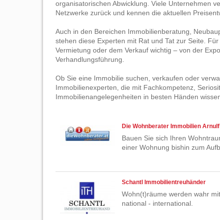
organisatorischen Abwicklung. Viele Unternehmen ver
Netzwerke zurück und kennen die aktuellen Preisen
Auch in den Bereichen Immobilienberatung, Neubaup
stehen diese Experten mit Rat und Tat zur Seite. Für
Vermietung oder dem Verkauf wichtig – von der Expos
Verhandlungsführung.
Ob Sie eine Immobilie suchen, verkaufen oder verwal
Immobilienexperten, die mit Fachkompetenz, Serios
Immobilienangelegenheiten in besten Händen wisse
Die Wohnberater Immobilien Arnulf 
Bauen Sie sich Ihren Wohntrau
einer Wohnung bishin zum Auf
Schantl Immobilientreuhänder
Wohn(t)räume werden wahr mit S
national - international.