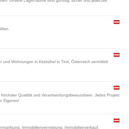
fen! Unsere Lagerräume sind günstig, sicher und jederzeit
Wien.
 und Wohnungen in Kitzbühel in Tirol, Österreich vermittelt
t, höchster Qualität und Verantwortungsbewusstsein. Jedes Projekt
er Eigenes!
ermarktung, Immobilienvermietung, Immobilienverkauf,