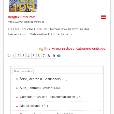
Bergfex Hotel Post
https://www.hotelpost-krimml.at
Das freundliche Hotel im Herzen von Krimml in der
Ferienregion Nationalpark Hohe Tauern.
Ihre Firma in diese Kategorie eintragen
1
2
3
4
5
6
7
8
9
Branchenindex
Ärzte, Medizin u. Gesundheit
(113)
Auto, Fahrrad u. Verkehr
(34)
Computer, EDV und Telekommunikation
(26)
Dienstleistung
(171)