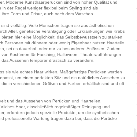
iger. Moderne Kunsthaarperücken sind von hoher Qualität und
in der Regel weniger flexibel beim Styling sind als
en ihre Form und Frisur, auch nach dem Waschen.
ind vielfältig. Viele Menschen tragen sie aus ästhetischen
urch Alter, genetische Veranlagung oder Erkrankungen wie Krebs
ieten hier eine Möglichkeit, das Selbstbewusstsein zu stärken
ch Personen mit dünnem oder wenig Eigenhaar nutzen Haarteile
en, sei es dauerhaft oder nur zu besonderen Anlässen. Zudem
eil von Kostümen für Fasching, Halloween, Theateraufführungen
, das Aussehen temporär drastisch zu verändern.
ass sie wie echtes Haar wirken. Maßgefertigte Perücken werden
epasst, um einen perfekten Sitz und ein natürliches Aussehen zu
 die in verschiedenen Größen und Farben erhältlich sind und oft
igkeit und das Aussehen von Perücken und Haarteilen.
rliches Haar, einschließlich regelmäßiger Reinigung und
er, erfordern jedoch spezielle Produkte, um die synthetischen
d professionelle Wartung tragen dazu bei, dass die Perücke