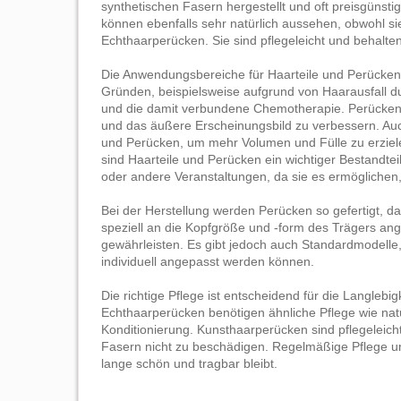
synthetischen Fasern hergestellt und oft preisgünst
können ebenfalls sehr natürlich aussehen, obwohl sie 
Echthaarperücken. Sie sind pflegeleicht und behalt
Die Anwendungsbereiche für Haarteile und Perücken s
Gründen, beispielsweise aufgrund von Haarausfall d
und die damit verbundene Chemotherapie. Perücken b
und das äußere Erscheinungsbild zu verbessern. Au
und Perücken, um mehr Volumen und Fülle zu erziel
sind Haarteile und Perücken ein wichtiger Bestandt
oder andere Veranstaltungen, da sie es ermöglichen
Bei der Herstellung werden Perücken so gefertigt, d
speziell an die Kopfgröße und -form des Trägers ang
gewährleisten. Es gibt jedoch auch Standardmodelle,
individuell angepasst werden können.
Die richtige Pflege ist entscheidend für die Langleb
Echthaarperücken benötigen ähnliche Pflege wie natü
Konditionierung. Kunsthaarperücken sind pflegeleicht
Fasern nicht zu beschädigen. Regelmäßige Pflege un
lange schön und tragbar bleibt.