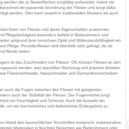
g werden die zu fliesenflächen sorgfältig vorbereitet, indem sie
er berechnet die passende Anordnung der Fliesen und sorgt dafür,
legt werden. Dies kann sowohl in traditionellen Mustern als auch
ichen Arten von Fliesen und deren Eigenschaften auskennen.
und Pflegeleichtigkeit besonders beliebt in Badezimmern und
ieten aufgrund ihrer luxuriösen Optik und Widerstandsfähigkeit ein
e Pflege. Porzellanfliesen sind ebenfalls sehr gefragt, da sie
nd Abrieb bieten.
nlegers ist das Zuschneiden von Fliesen. Oft müssen Fliesen an den
gepasst werden, was spezielles Werkzeug und präzises Arbeiten
 wie Fliesenschneider, Nassschneider und Diamanttrennscheiben
r auch die Fugen zwischen den Fliesen mit geeigneten
ondern auch der Stabilität der Fliesen. Der Fugenmörtel sorgt
chützt vor Feuchtigkeit und Schmutz. Auch die Auswahl der
Rolle, um ein harmonisches und ästhetisches Endergebnis zu
re Arbeit den baurechtlichen Vorschriften entspricht, insbesondere
istenten Materialien in feuchten Bereichen wie Badezimmern oder