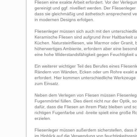
Fliesen eine exakte Arbeit erfordert. Vor der Verlegun
gereinigt und ggf. nivelliert werden. Der Fliesenleg
dass sie gleichmäßig und ästhetisch ansprechend ver
in modernen Designs erfolgen.
Fliesenleger müssen sich auch mit den unterschiedl
Keramische Fliesen sind aufgrund ihrer Haltbarkeit 
Küchen. Natursteinfliesen, wie Marmor oder Granit, b
höherwertiges Ambiente, erfordern aber eine besonder
eine hohe Widerstandsfähigkeit gegen Feuchtigkeit u
Ein weiterer wichtiger Teil des Berufes eines Fliese
Rändern von Wänden, Ecken oder um Rohre exakt an
erfordert. Hier kommen unterschiedliche Werkzeuge
zum Einsatz.
Neben dem Verlegen von Fliesen müssen Fliesenlege
Fugenmörtel füllen. Dies dient nicht nur der Optik, s
dafür, dass die Fliesen an ihrem Platz bleiben und s
richtigen Fugenfarbe und -breite spielt eine große 
erzielen.
Fliesenleger müssen außerdem sicherstellen, dass ih
im Hinblick auf die Verwendung von feuchtigkeitsres