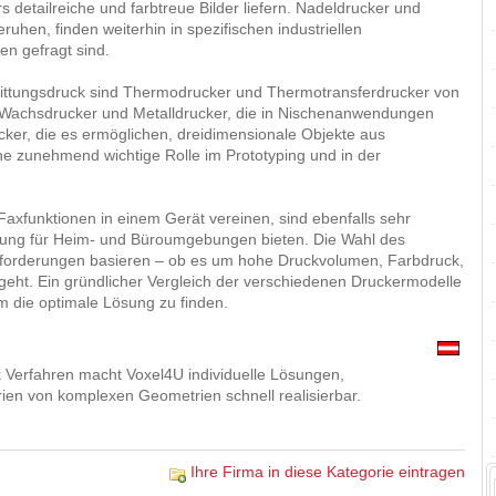
s detailreiche und farbtreue Bilder liefern. Nadeldrucker und
uhen, finden weiterhin in spezifischen industriellen
n gefragt sind.
uittungsdruck sind Thermodrucker und Thermotransferdrucker von
s Wachsdrucker und Metalldrucker, die in Nischenanwendungen
ker, die es ermöglichen, dreidimensionale Objekte aus
ine zunehmend wichtige Rolle im Prototyping und in der
 Faxfunktionen in einem Gerät vereinen, sind ebenfalls sehr
Lösung für Heim- und Büroumgebungen bieten. Die Wahl des
 Anforderungen basieren – ob es um hohe Druckvolumen, Farbdruck,
 geht. Ein gründlicher Vergleich der verschiedenen Druckermodelle
m die optimale Lösung zu finden.
Verfahren macht Voxel4U individuelle Lösungen,
ien von komplexen Geometrien schnell realisierbar.
Ihre Firma in diese Kategorie eintragen