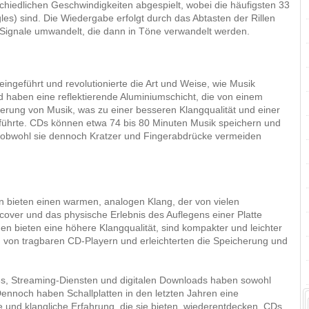
rschiedlichen Geschwindigkeiten abgespielt, wobei die häufigsten 33
les) sind. Die Wiedergabe erfolgt durch das Abtasten der Rillen
e Signale umwandelt, die dann in Töne verwandelt werden.
ngeführt und revolutionierte die Art und Weise, wie Musik
 haben eine reflektierende Aluminiumschicht, die von einem
cherung von Musik, was zu einer besseren Klangqualität und einer
 führte. CDs können etwa 74 bis 80 Minuten Musik speichern und
, obwohl sie dennoch Kratzer und Fingerabdrücke vermeiden
n bieten einen warmen, analogen Klang, der von vielen
over und das physische Erlebnis des Auflegens einer Platte
en bieten eine höhere Klangqualität, sind kompakter und leichter
 von tragbaren CD-Playern und erleichterten die Speicherung und
s, Streaming-Diensten und digitalen Downloads haben sowohl
Dennoch haben Schallplatten in den letzten Jahren eine
 und klangliche Erfahrung, die sie bieten, wiederentdecken. CDs