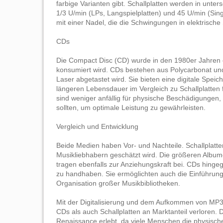
farbige Varianten gibt. Schallplatten werden in unte
1/3 U/min (LPs, Langspielplatten) und 45 U/min (Sing
mit einer Nadel, die die Schwingungen in elektrisch
CDs
Die Compact Disc (CD) wurde in den 1980er Jahren ei
konsumiert wird. CDs bestehen aus Polycarbonat und
Laser abgetastet wird. Sie bieten eine digitale Spei
längeren Lebensdauer im Vergleich zu Schallplatten
sind weniger anfällig für physische Beschädigungen
sollten, um optimale Leistung zu gewährleisten.
Vergleich und Entwicklung
Beide Medien haben Vor- und Nachteile. Schallplatte
Musikliebhabern geschätzt wird. Die größeren Albumc
tragen ebenfalls zur Anziehungskraft bei. CDs hingeg
zu handhaben. Sie ermöglichten auch die Einführung
Organisation großer Musikbibliotheken.
Mit der Digitalisierung und dem Aufkommen von MP3
CDs als auch Schallplatten an Marktanteil verloren. 
Renaissance erlebt, da viele Menschen die physische