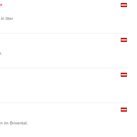
er
n Itter.
n.
n im Brixental.