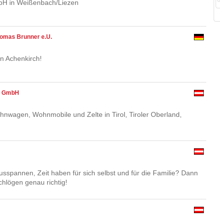
mbH in Weißenbach/Liezen
omas Brunner e.U.
n Achenkirch!
er GmbH
hnwagen, Wohnmobile und Zelte in Tirol, Tiroler Oberland,
usspannen, Zeit haben für sich selbst und für die Familie? Dann
chlögen genau richtig!