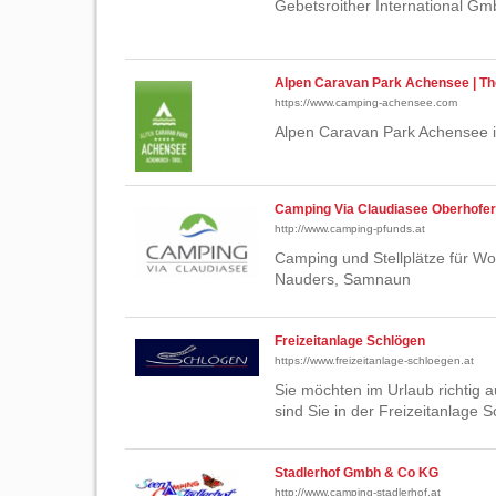
Gebetsroither International G
Alpen Caravan Park Achensee | Th
https://www.camping-achensee.com
Alpen Caravan Park Achensee i
Camping Via Claudiasee Oberhof
http://www.camping-pfunds.at
Camping und Stellplätze für Wo
Nauders, Samnaun
Freizeitanlage Schlögen
https://www.freizeitanlage-schloegen.at
Sie möchten im Urlaub richtig a
sind Sie in der Freizeitanlage S
Stadlerhof Gmbh & Co KG
http://www.camping-stadlerhof.at