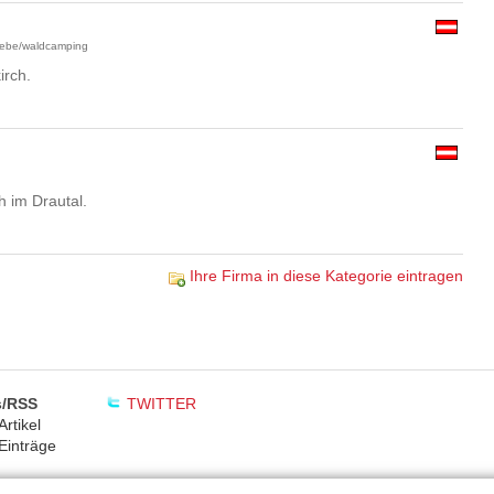
triebe/waldcamping
irch.
 im Drautal.
Ihre Firma in diese Kategorie eintragen
/RSS
TWITTER
rtikel
Einträge