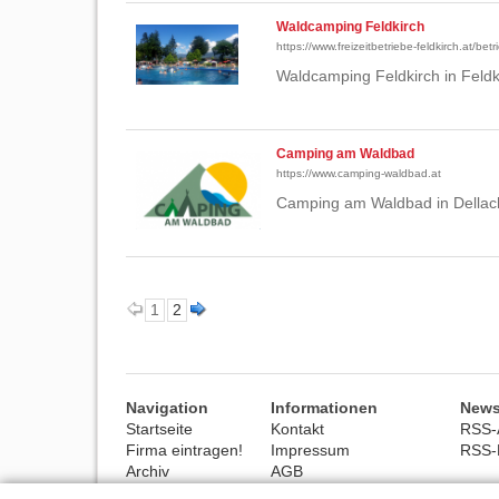
Waldcamping Feldkirch
https://www.freizeitbetriebe-feldkirch.at/be
Waldcamping Feldkirch in Feldk
Camping am Waldbad
https://www.camping-waldbad.at
Camping am Waldbad in Dellach
1
2
Navigation
Informationen
News
Startseite
Kontakt
RSS-A
Firma eintragen!
Impressum
RSS-
Archiv
AGB
Hilfe
Datenschutz