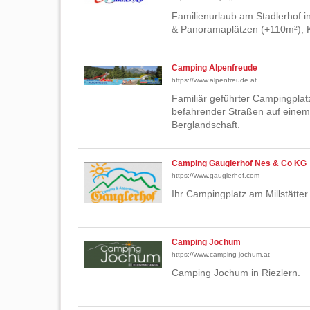
Familienurlaub am Stadlerhof i
& Panoramaplätzen (+110m²), K
Camping Alpenfreude
https://www.alpenfreude.at
Familiär geführter Campingplat
befahrender Straßen auf einem 
Berglandschaft.
Camping Gauglerhof Nes & Co KG
https://www.gauglerhof.com
Ihr Campingplatz am Millstätter
Camping Jochum
https://www.camping-jochum.at
Camping Jochum in Riezlern.