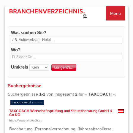
Menu
Was suchen Sie?
Wo?
Umkreis
Suchergebnisse
Suchergebnisse
1-2
von insgesamt
2
für »
TAXCOACH
«.
TAXCOACH Wirtschaftsprüfung und Steuerberatung GmbH &
Co KG
https://www.taxcoach.at
Buchhaltung. Personalverrechnung. Jahresabschlüsse.