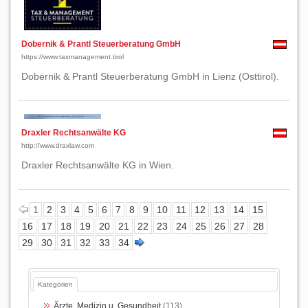
Dobernik & Prantl Steuerberatung GmbH
https://www.taxmanagement.tirol
Dobernik & Prantl Steuerberatung GmbH in Lienz (Osttirol).
Draxler Rechtsanwälte KG
http://www.draxlaw.com
Draxler Rechtsanwälte KG in Wien.
1
2
3
4
5
6
7
8
9
10
11
12
13
14
15
16
17
18
19
20
21
22
23
24
25
26
27
28
29
30
31
32
33
34
Kategorien
Ärzte, Medizin u. Gesundheit
(113)