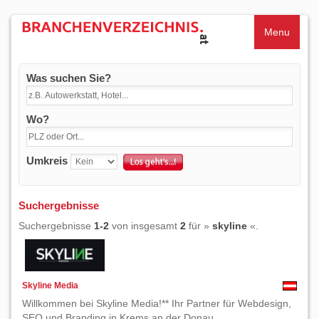
Menu
Was suchen Sie?
Wo?
Umkreis
Suchergebnisse
Suchergebnisse
1-2
von insgesamt
2
für »
skyline
«.
Skyline Media
Willkommen bei Skyline Media!** Ihr Partner für Webdesign,
SEO und Branding in Krems an der Donau,