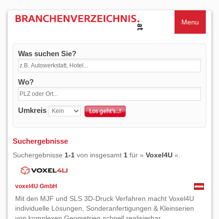
Menu
Was suchen Sie?
Wo?
Umkreis
Suchergebnisse
Suchergebnisse
1-1
von insgesamt
1
für »
Voxel4U
«.
voxel4U GmbH
Mit den MJF und SLS 3D-Druck Verfahren macht Voxel4U
individuelle Lösungen, Sonderanfertigungen & Kleinserien
von komplexen Geometrien schnell realisierbar.