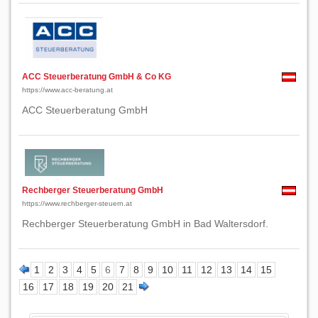
ACC Steuerberatung GmbH & Co KG
https://www.acc-beratung.at
ACC Steuerberatung GmbH
Rechberger Steuerberatung GmbH
https://www.rechberger-steuern.at
Rechberger Steuerberatung GmbH in Bad Waltersdorf.
1
2
3
4
5
6
7
8
9
10
11
12
13
14
15
16
17
18
19
20
21