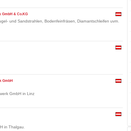
nik GmbH & Co.KG
ugel- und Sandstrahlen, Bodenfeinfräsen, Diamantschleifen uvm.
erk GmbH
lwerk GmbH in Linz
 in Thalgau.