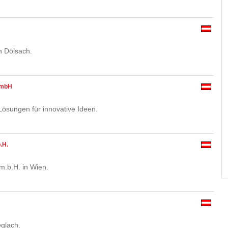
n Dölsach.
GmbH
ösungen für innovative Ideen.
.H.
m.b.H. in Wien.
glach.