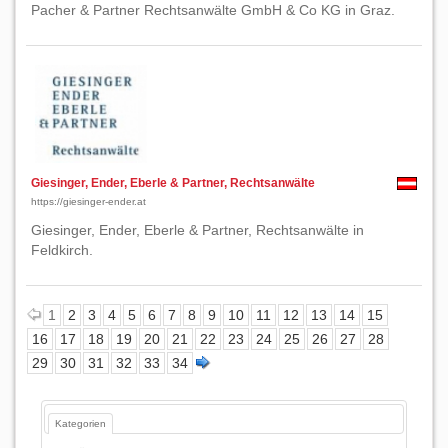
Pacher & Partner Rechtsanwälte GmbH & Co KG in Graz.
Giesinger, Ender, Eberle & Partner, Rechtsanwälte
https://giesinger-ender.at
Giesinger, Ender, Eberle & Partner, Rechtsanwälte in
Feldkirch.
1
2
3
4
5
6
7
8
9
10
11
12
13
14
15
16
17
18
19
20
21
22
23
24
25
26
27
28
29
30
31
32
33
34
Kategorien