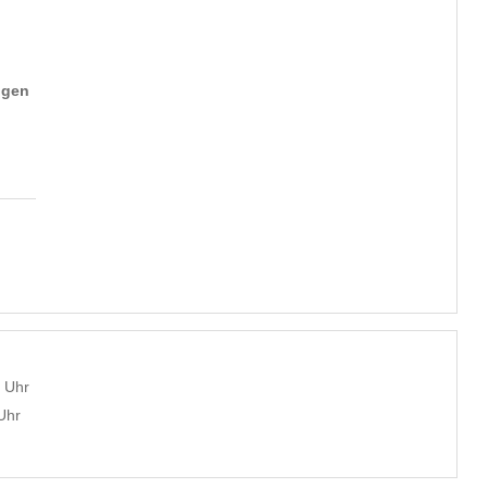
ngen
6 Uhr
Uhr