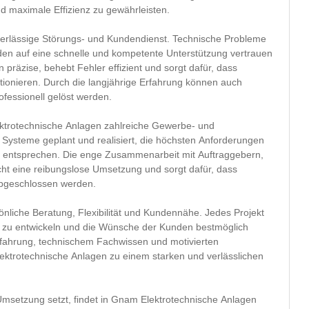
und maximale Effizienz zu gewährleisten.
zuverlässige Störungs- und Kundendienst. Technische Probleme
den auf eine schnelle und kompetente Unterstützung vertrauen
präzise, behebt Fehler effizient und sorgt dafür, dass
tionieren. Durch die langjährige Erfahrung können auch
fessionell gelöst werden.
ktrotechnische Anlagen zahlreiche Gewerbe- und
 Systeme geplant und realisiert, die höchsten Anforderungen
keit entsprechen. Die enge Zusammenarbeit mit Auftraggebern,
cht eine reibungslose Umsetzung und sorgt dafür, dass
 abgeschlossen werden.
liche Beratung, Flexibilität und Kundennähe. Jedes Projekt
en zu entwickeln und die Wünsche der Kunden bestmöglich
rfahrung, technischem Fachwissen und motivierten
ektrotechnische Anlagen zu einem starken und verlässlichen
Umsetzung setzt, findet in Gnam Elektrotechnische Anlagen