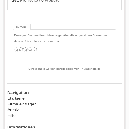
161
Profilseite /
0
Website
Bewerten
Bewegen Sie bitte Ihren Mauszeiger über die angezeigten Sterne um
dieses Unternehmen zu bewerten:
Screenshots werden bereitgestellt von
Thumbshots.de
Navigation
Startseite
Firma eintragen!
Archiv
Hilfe
Informationen