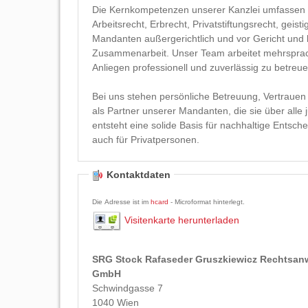
Die Kernkompetenzen unserer Kanzlei umfassen G
Arbeitsrecht, Erbrecht, Privatstiftungsrecht, geis
Mandanten außergerichtlich und vor Gericht und b
Zusammenarbeit. Unser Team arbeitet mehrsprachi
Anliegen professionell und zuverlässig zu betreue
Bei uns stehen persönliche Betreuung, Vertrauen
als Partner unserer Mandanten, die sie über alle j
entsteht eine solide Basis für nachhaltige Entsch
auch für Privatpersonen.
Kontaktdaten
Die Adresse ist im
hcard
- Microformat hinterlegt.
Visitenkarte herunterladen
SRG Stock Rafaseder Gruszkiewicz Rechtsan
GmbH
Schwindgasse 7
1040
Wien