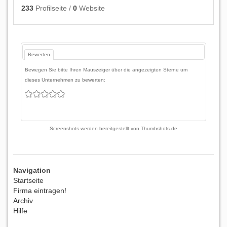
233
Profilseite /
0
Website
Bewerten
Bewegen Sie bitte Ihren Mauszeiger über die angezeigten Sterne um
dieses Unternehmen zu bewerten:
Screenshots werden bereitgestellt von
Thumbshots.de
Navigation
Startseite
Firma eintragen!
Archiv
Hilfe