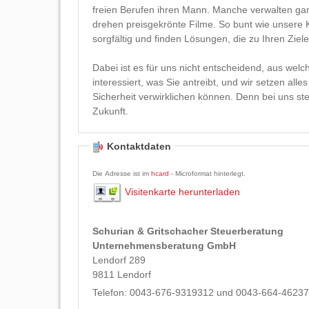
freien Berufen ihren Mann. Manche verwalten g
drehen preisgekrönte Filme. So bunt wie unsere K
sorgfältig und finden Lösungen, die zu Ihren Z
Dabei ist es für uns nicht entscheidend, aus wel
interessiert, was Sie antreibt, und wir setzen alle
Sicherheit verwirklichen können. Denn bei uns st
Zukunft.
Kontaktdaten
Die Adresse ist im
hcard
- Microformat hinterlegt.
Visitenkarte herunterladen
Schurian & Gritschacher Steuerberatung
Unternehmensberatung GmbH
Lendorf 289
9811
Lendorf
Telefon:
0043-676-9319312 und 0043-664-4623