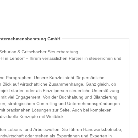
 Unternehmensberatung GmbH
 Schurian & Gritschacher Steuerberatung
n Lendorf – Ihrem verlässlichen Partner in steuerlichen und
nd Paragraphen. Unsere Kanzlei steht für persönliche
n Blick auf wirtschaftliche Zusammenhänge. Ganz gleich, ob
jekt starten oder als Einzelperson steuerliche Unterstützung
 mit viel Engagement. Von der Buchhaltung und Bilanzierung
gen, strategischem Controlling und Unternehmensgründungen:
 mit praxisnahen Lösungen zur Seite. Auch bei komplexen
ividuelle Konzepte mit Weitblick.
en Lebens- und Arbeitswelten. Sie führen Handwerksbetriebe,
andwirtschaft oder stehen als Expertinnen und Experten in