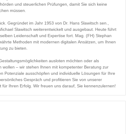
hörden und steuerlichen Prüfungen, damit Sie sich keine
achen müssen.
rück. Gegründet im Jahr 1953 von Dr. Hans Slawitsch sen.,
ichael Slawitsch weiterentwickelt und ausgebaut. Heute führt
elben Leidenschaft und Expertise fort. Mag. (FH) Stephan
währte Methoden mit modernen digitalen Ansätzen, um Ihnen
tung zu bieten.
 Gestaltungsmöglichkeiten ausloten möchten oder als
en wollen – wir stehen Ihnen mit kompetenter Beratung zur
n Potenziale ausschöpfen und individuelle Lösungen für Ihre
 persönliches Gespräch und profitieren Sie von unserer
ür Ihren Erfolg. Wir freuen uns darauf, Sie kennenzulernen!