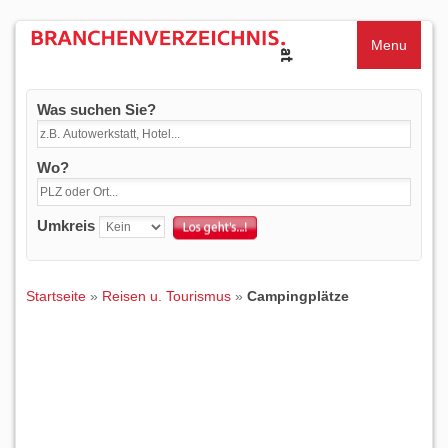
Menu
Was suchen Sie?
Wo?
Umkreis
Startseite
»
Reisen u. Tourismus
»
Campingplätze