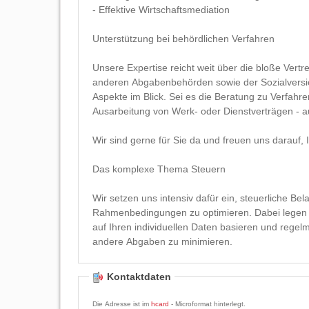
- Effektive Wirtschaftsmediation
Unterstützung bei behördlichen Verfahren
Unsere Expertise reicht weit über die bloße Vertretung vor dem Finanzamt hinaus. Wir unterstützen Sie auch bei
anderen Abgabenbehörden sowie der Sozialversicherung und behalten dabei stets sämtliche relevanten
Aspekte im Blick. Sei es die Beratung zu Verfahren nach der Bundesabgabenordnung oder die sorgfältige
Ausarbeitung von Werk- oder Die
Wir sind gerne für Sie da und freuen uns darauf
Das komplexe Thema Steuern
Wir setzen uns intensiv dafür ein, steuerliche Be
Rahmenbedingungen zu optimieren. Dabei legen 
auf Ihren individuellen Daten basieren und reg
andere Abgaben zu minimieren.
Kontaktdaten
Die Adresse ist im
hcard
- Microformat hinterlegt.