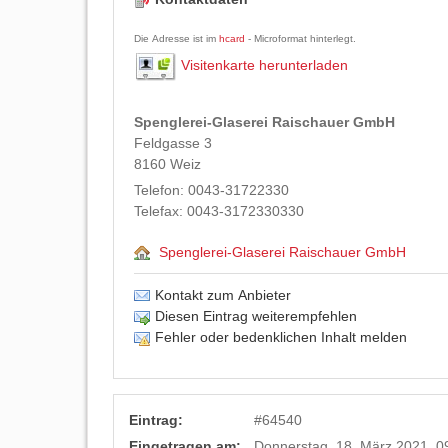
Die Adresse ist im
hcard
- Microformat hinterlegt.
Visitenkarte herunterladen
Spenglerei-Glaserei Raischauer GmbH
Feldgasse 3
8160
Weiz
Telefon:
0043-31722330
Telefax:
0043-3172330330
Spenglerei-Glaserei Raischauer GmbH
Kontakt zum Anbieter
Diesen Eintrag weiterempfehlen
Fehler oder bedenklichen Inhalt melden
Eintrag:
#
64540
Eingetragen am:
Donnerstag, 18. März 2021, 0