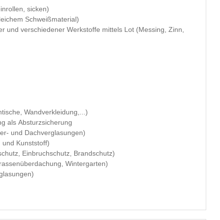
inrollen, sicken)
gleichem Schweißmaterial)
her und verschiedener Werkstoffe mittels Lot (Messing, Zinn,
tische, Wandverkleidung,...)
ng als Absturzsicherung
ster- und Dachverglasungen)
 und Kunststoff)
chutz, Einbruchschutz, Brandschutz)
rrassenüberdachung, Wintergarten)
rglasungen)