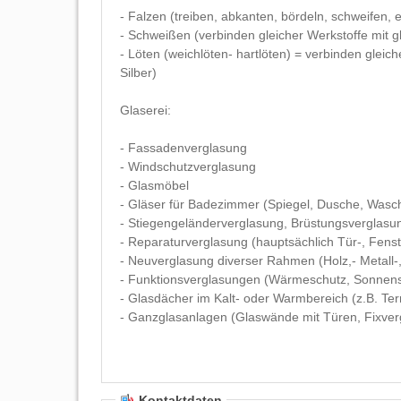
- Falzen (treiben, abkanten, bördeln, schweifen, e
- Schweißen (verbinden gleicher Werkstoffe mit 
- Löten (weichlöten- hartlöten) = verbinden gleic
Silber)
Glaserei:
- Fassadenverglasung
- Windschutzverglasung
- Glasmöbel
- Gläser für Badezimmer (Spiegel, Dusche, Wasch
- Stiegengeländerverglasung, Brüstungsverglasu
- Reparaturverglasung (hauptsächlich Tür-, Fen
- Neuverglasung diverser Rahmen (Holz,- Metall-,
- Funktionsverglasungen (Wärmeschutz, Sonnens
- Glasdächer im Kalt- oder Warmbereich (z.B. Te
- Ganzglasanlagen (Glaswände mit Türen, Fixve
Kontaktdaten