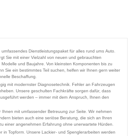
in umfassendes Dienstleistungspaket für alles rund ums Auto.
rgt Sie mit einer Vielzahl von neuen und gebrauchten
n, Modelle und Baujahre. Von kleinsten Komponenten bis zu
 Sie ein bestimmtes Teil suchen, helfen wir Ihnen gern weiter
nelle Beschaffung.
ngig mit modernster Diagnosetechnik. Fehler an Fahrzeugen
beheben. Unsere geschulten Fachkräfte sorgen dafür, dass
 ausgeführt werden – immer mit dem Anspruch, Ihnen den
r Ihnen mit umfassender Betreuung zur Seite. Wir nehmen
ndern bieten auch eine seriöse Beratung, die sich an Ihren
l zu einer angenehmen Erfahrung ohne unerwartete Hürden.
er in Topform. Unsere Lackier- und Spenglerarbeiten werden