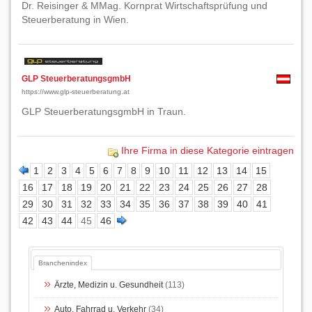
Dr. Reisinger & MMag. Kornprat Wirtschaftsprüfung und
Steuerberatung in Wien.
GLP SteuerberatungsgmbH
https://www.glp-steuerberatung.at
GLP SteuerberatungsgmbH in Traun.
Ihre Firma in diese Kategorie eintragen
1
2
3
4
5
6
7
8
9
10
11
12
13
14
15
16
17
18
19
20
21
22
23
24
25
26
27
28
29
30
31
32
33
34
35
36
37
38
39
40
41
42
43
44
45
46
Branchenindex
Ärzte, Medizin u. Gesundheit
(113)
Auto, Fahrrad u. Verkehr
(34)